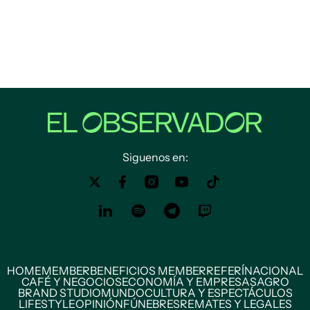
Siguenos en:
HOME
MEMBER
BENEFICIOS MEMBER
REFERÍ
NACIONAL
CAFÉ Y NEGOCIOS
ECONOMÍA Y EMPRESAS
AGRO
BRAND STUDIO
MUNDO
CULTURA Y ESPECTÁCULOS
LIFESTYLE
OPINIÓN
FÚNEBRES
REMATES Y LEGALES