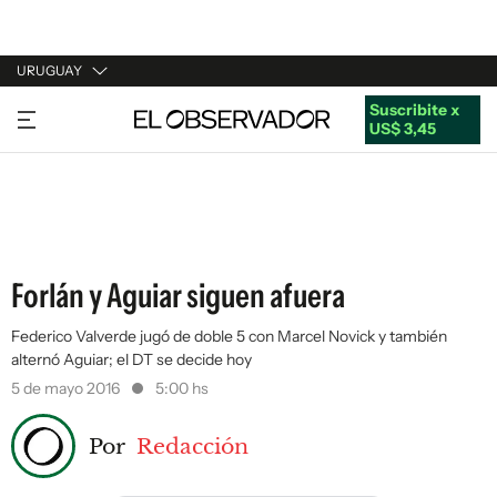
URUGUAY
Suscribite x
URUGUAY
US$ 3,45
ARGENTINA
ESPAÑA
ESTADOS UNIDOS
Forlán y Aguiar siguen afuera
Federico Valverde jugó de doble 5 con Marcel Novick y también
alternó Aguiar; el DT se decide hoy
5 de mayo 2016
5:00 hs
Por
Redacción