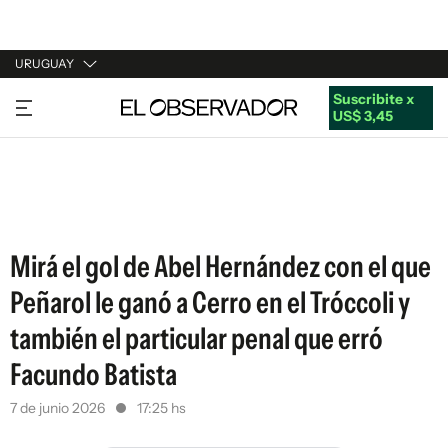
URUGUAY
Suscribite x
URUGUAY
US$ 3,45
ARGENTINA
ESPAÑA
ESTADOS UNIDOS
Mirá el gol de Abel Hernández con el que
Peñarol le ganó a Cerro en el Tróccoli y
también el particular penal que erró
Facundo Batista
7 de junio 2026
17:25 hs