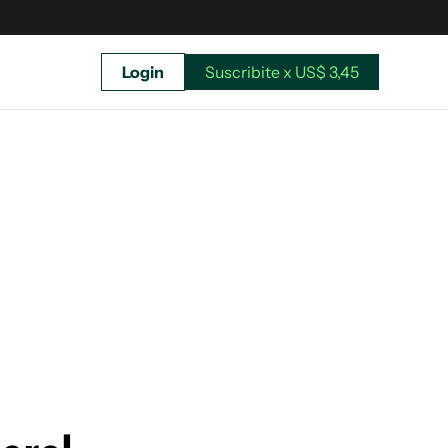
Login
Suscribite x US$ 3,45
uscríbete ahora a El Observador y elegí hasta
donde llegar.
Suscribite x US$ 3,45