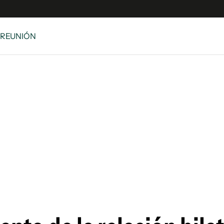
 REUNIÓN
e
S
n
es
Siguenos en:
 y Legales
es especiales
ciones
ters
ina
 Unidos