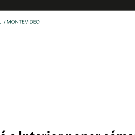
L
/ MONTEVIDEO
e
S
n
es
Siguenos en:
 y Legales
es especiales
ciones
ters
ina
 Unidos