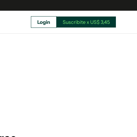
Login
Suscribite x US$ 3,45
uscríbete ahora a El Observador y elegí hasta
donde llegar.
Suscribite x US$ 3,45