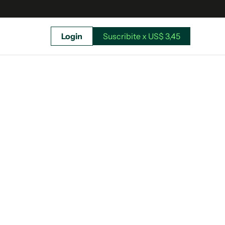
Login
Suscribite x US$ 3,45
uscríbete ahora a El Observador y elegí hasta
donde llegar.
Suscribite x US$ 3,45