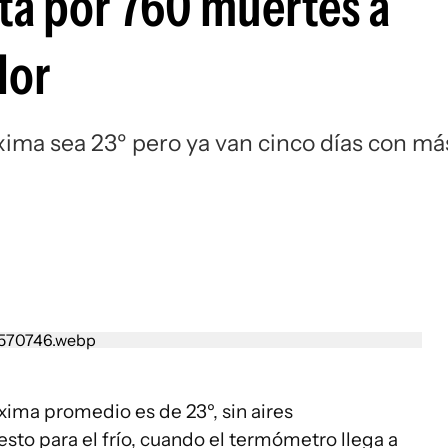
rta por 760 muertes a
lor
ima sea 23º pero ya van cinco días con má
ima promedio es de 23º, sin aires
to para el frío, cuando el termómetro llega a