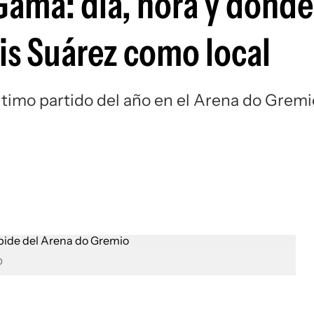
ama: día, hora y dónde 
Si
is Suárez como local
ltimo partido del año en el Arena do Gremi
o