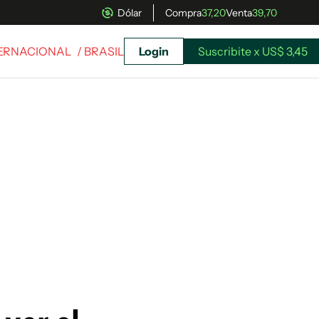
Dólar
Compra
37,20
Venta
39,70
TERNACIONAL
/ BRASIL
Login
Suscribite x US$ 3,45
uscríbete ahora a El Observador y elegí hasta
donde llegar.
Suscribite x US$ 3,45