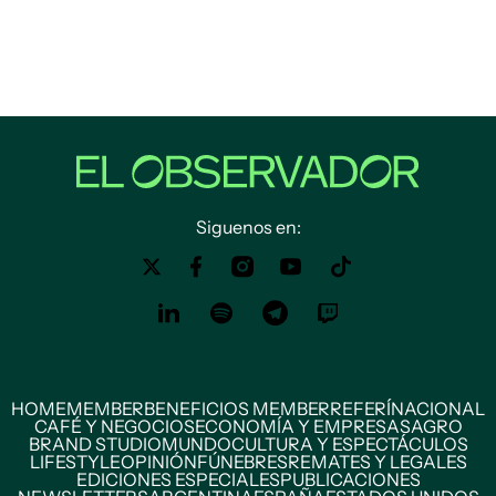
Siguenos en:
HOME
MEMBER
BENEFICIOS MEMBER
REFERÍ
NACIONAL
CAFÉ Y NEGOCIOS
ECONOMÍA Y EMPRESAS
AGRO
BRAND STUDIO
MUNDO
CULTURA Y ESPECTÁCULOS
LIFESTYLE
OPINIÓN
FÚNEBRES
REMATES Y LEGALES
EDICIONES ESPECIALES
PUBLICACIONES