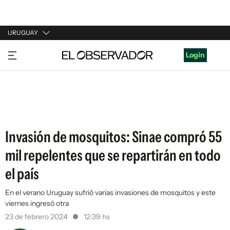
URUGUAY
URUGUAY
Login
ARGENTINA
ESPAÑA
ESTADOS UNIDOS
Invasión de mosquitos: Sinae compró 55
mil repelentes que se repartirán en todo
el país
En el verano Uruguay sufrió varias invasiones de mosquitos y este
viernes ingresó otra
23 de febrero 2024
12:39 hs