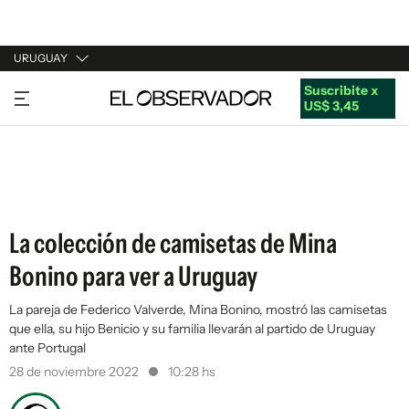
URUGUAY
Suscribite x
URUGUAY
US$ 3,45
ARGENTINA
ESPAÑA
ESTADOS UNIDOS
La colección de camisetas de Mina
Bonino para ver a Uruguay
La pareja de Federico Valverde, Mina Bonino, mostró las camisetas
que ella, su hijo Benicio y su familia llevarán al partido de Uruguay
ante Portugal
28 de noviembre 2022
10:28 hs