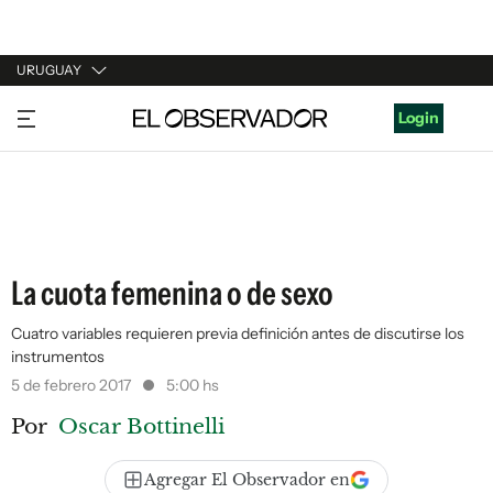
URUGUAY
URUGUAY
Login
ARGENTINA
ESPAÑA
ESTADOS UNIDOS
La cuota femenina o de sexo
Cuatro variables requieren previa definición antes de discutirse los
instrumentos
5 de febrero 2017
5:00 hs
Por
Oscar Bottinelli
Agregar El Observador en