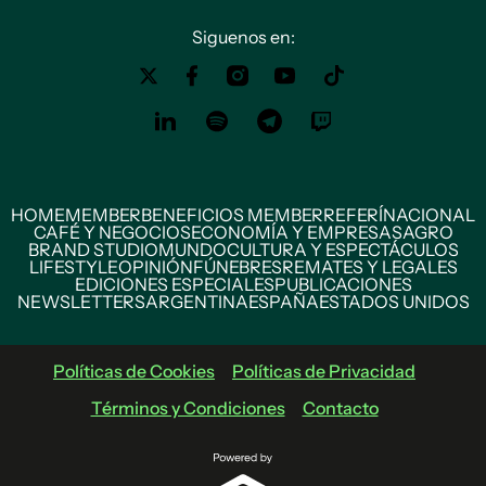
Siguenos en:
HOME
MEMBER
BENEFICIOS MEMBER
REFERÍ
NACIONAL
CAFÉ Y NEGOCIOS
ECONOMÍA Y EMPRESAS
AGRO
BRAND STUDIO
MUNDO
CULTURA Y ESPECTÁCULOS
LIFESTYLE
OPINIÓN
FÚNEBRES
REMATES Y LEGALES
EDICIONES ESPECIALES
PUBLICACIONES
NEWSLETTERS
ARGENTINA
ESPAÑA
ESTADOS UNIDOS
Políticas de Cookies
Políticas de Privacidad
Términos y Condiciones
Contacto