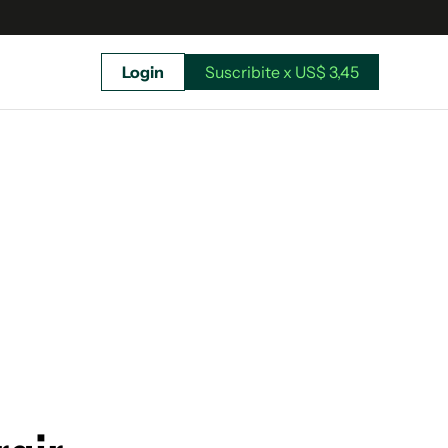
Login
Suscribite x US$ 3,45
uscríbete ahora a El Observador y elegí hasta
donde llegar.
Suscribite x US$ 3,45