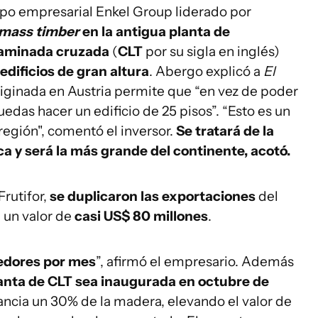
po empresarial Enkel Group liderado por
mass timber
en la antigua planta de
aminada cruzada
(
CLT
por su sigla en inglés)
edificios de gran altura
. Abergo explicó a
El
iginada en Austria permite que “en vez de poder
uedas hacer un edificio de 25 pisos”. “Esto es un
región'', comentó el inversor.
Se tratará de la
a y será la más grande del continente, acotó.
Frutifor,
se duplicaron las exportaciones
del
 un valor de
casi US$ 80 millones
.
edores por mes
”, afirmó el empresario. Además
lanta de CLT sea inaugurada en octubre de
ancia un 30% de la madera, elevando el valor de