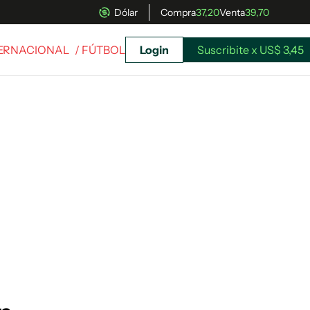
Dólar
Compra
37,20
Venta
39,70
TERNACIONAL
/ FÚTBOL
Login
Suscribite x US$ 3,45
uscríbete ahora a El Observador y elegí hasta
donde llegar.
Suscribite x US$ 3,45