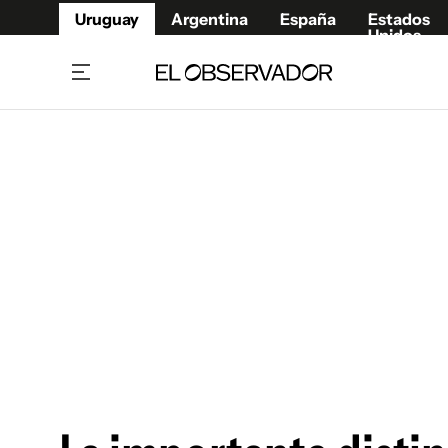
Uruguay
Argentina
España
Estados
Unidos
Home
Juegos 
Referí
Rugby
Fútbol
Básque
Mundial 2026
Tenis
Resultados Deportivos
Runnin
Fútbol internacional
Polidep
Copa Libertadores
Motor