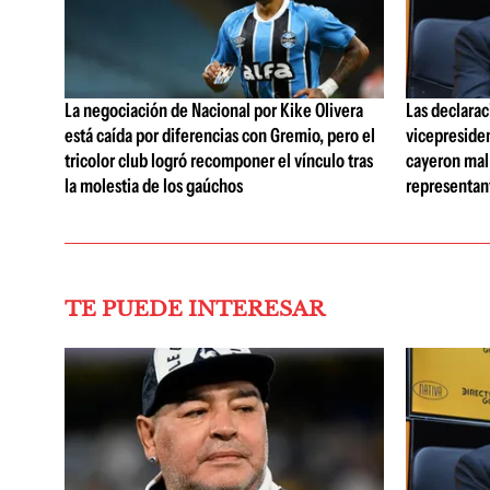
La negociación de Nacional por Kike Olivera
Las declarac
está caída por diferencias con Gremio, pero el
vicepreside
tricolor club logró recomponer el vínculo tras
cayeron mal 
la molestia de los gaúchos
representan
TE PUEDE INTERESAR