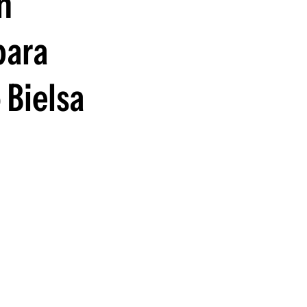
n
guenos en:
para
 Bielsa