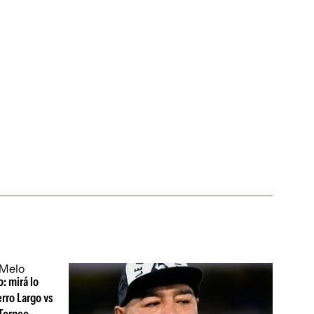
: mirá lo
erro Largo vs