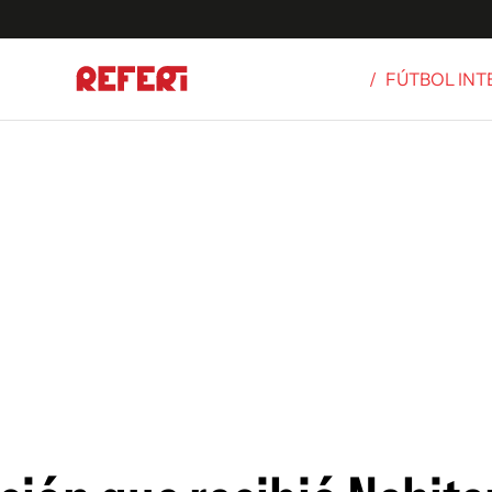
/
FÚTBOL IN
Olímpicos
S
tbol
g
ortivo