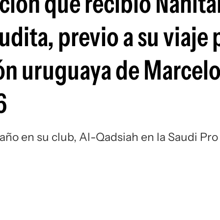
ción que recibió Nahita
Si
dita, previo a su viaje 
ión uruguaya de Marcelo
6
año en su club, Al-Qadsiah en la Saudi Pro