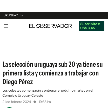
URUGUAY
Suscribite x
URUGUAY
US$ 3,45
ARGENTINA
ESPAÑA
ESTADOS UNIDOS
La selección uruguaya sub 20 ya tiene su
primera lista y comienza a trabajar con
Diego Pérez
Los celestes comenzarán a entrenar el próximo martes en el
Complejo Uruguay Celeste
21 de febrero 2024
19:35 hs