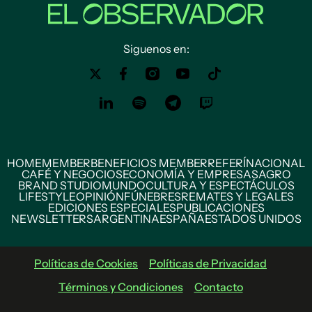
Siguenos en:
HOME
MEMBER
BENEFICIOS MEMBER
REFERÍ
NACIONAL
CAFÉ Y NEGOCIOS
ECONOMÍA Y EMPRESAS
AGRO
BRAND STUDIO
MUNDO
CULTURA Y ESPECTÁCULOS
LIFESTYLE
OPINIÓN
FÚNEBRES
REMATES Y LEGALES
EDICIONES ESPECIALES
PUBLICACIONES
NEWSLETTERS
ARGENTINA
ESPAÑA
ESTADOS UNIDOS
Políticas de Cookies
Políticas de Privacidad
Términos y Condiciones
Contacto