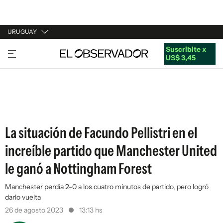
URUGUAY
Suscribite x
URUGUAY
US$ 3,45
ARGENTINA
ESPAÑA
ESTADOS UNIDOS
La situación de Facundo Pellistri en el
increíble partido que Manchester United
le ganó a Nottingham Forest
Manchester perdía 2-0 a los cuatro minutos de partido, pero logró
darlo vuelta
26 de agosto 2023
13:13 hs