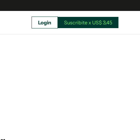
Login
Suscribite x US$ 3,45
uscríbete ahora a El Observador y elegí hasta
donde llegar.
Suscribite x US$ 3,45