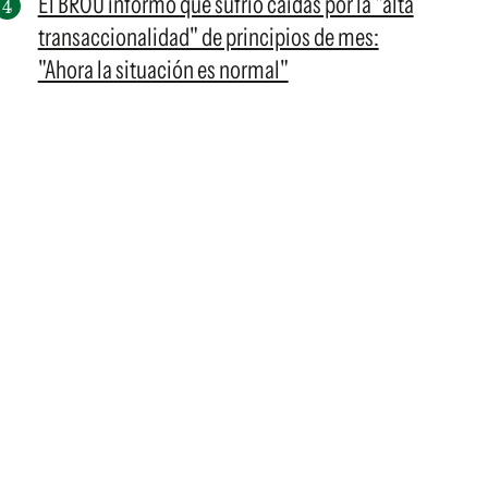
El BROU informó que sufrió caídas por la "alta
transaccionalidad" de principios de mes:
"Ahora la situación es normal"