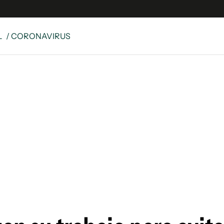
L
/ CORONAVIRUS
e
S
n
es
Siguenos en:
 y Legales
es especiales
ciones
ters
ina
 Unidos