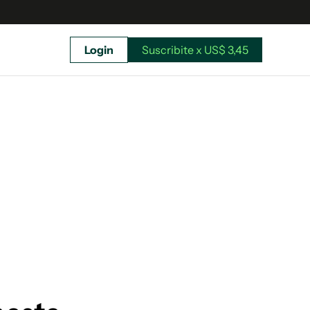
Login
Suscribite x US$ 3,45
uscríbete ahora a El Observador y elegí hasta
donde llegar.
Suscribite x US$ 3,45