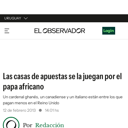
URUGUAY
URUGUAY
Login
ARGENTINA
ESPAÑA
ESTADOS UNIDOS
Las casas de apuestas se la juegan por el
papa africano
Un cardenal ghanés, un canadiense y un italiano están entre los que
pagan menos en el Reino Unido
12 de febrero 2013
14:01 hs
Por
Redacción