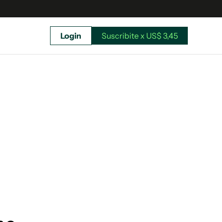
Login
Suscribite x US$ 3,45
uscríbete ahora a El Observador y elegí hasta
donde llegar.
Suscribite x US$ 3,45