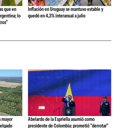
as que en
Inflación en Uruguay se mantuvo estable y
rgentina; lo
quedó en 4,3% interanual a julio
ros"
a mayor
Abelardo de la Espriella asumió como
 Delgado
presidente de Colombia: prometió "derrotar"