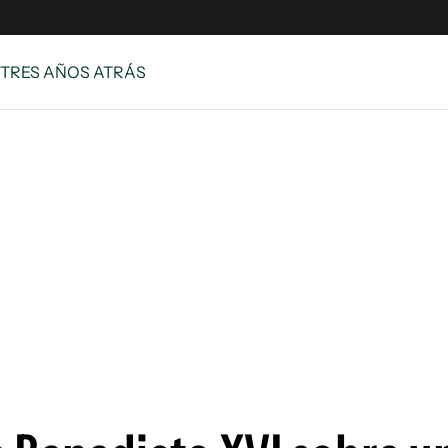
 TRES AÑOS ATRÁS
e
S
n
es
Siguenos en:
 y Legales
es especiales
ciones
ters
ina
 Unidos