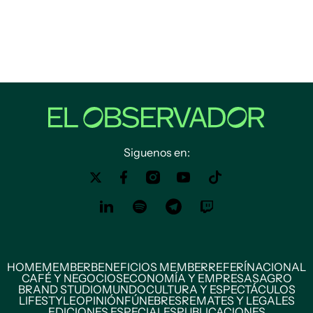
Siguenos en:
HOME
MEMBER
BENEFICIOS MEMBER
REFERÍ
NACIONAL
CAFÉ Y NEGOCIOS
ECONOMÍA Y EMPRESAS
AGRO
BRAND STUDIO
MUNDO
CULTURA Y ESPECTÁCULOS
LIFESTYLE
OPINIÓN
FÚNEBRES
REMATES Y LEGALES
EDICIONES ESPECIALES
PUBLICACIONES