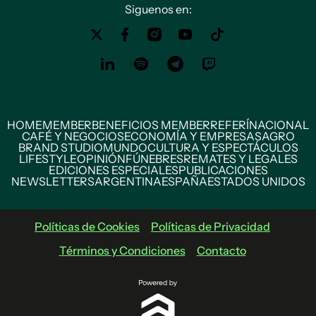
Siguenos en:
HOME
MEMBER
BENEFICIOS MEMBER
REFERÍ
NACIONAL
CAFÉ Y NEGOCIOS
ECONOMÍA Y EMPRESAS
AGRO
BRAND STUDIO
MUNDO
CULTURA Y ESPECTÁCULOS
LIFESTYLE
OPINIÓN
FÚNEBRES
REMATES Y LEGALES
EDICIONES ESPECIALES
PUBLICACIONES
NEWSLETTERS
ARGENTINA
ESPAÑA
ESTADOS UNIDOS
Políticas de Cookies
Políticas de Privacidad
Términos y Condiciones
Contacto