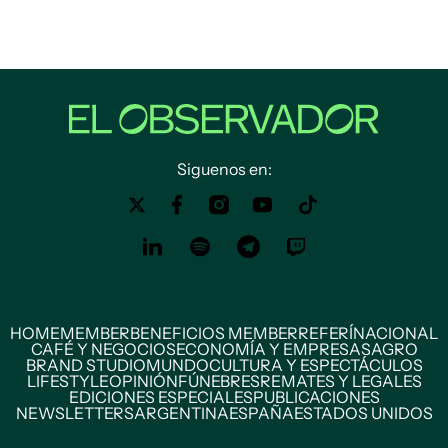
Siguenos en:
HOME
MEMBER
BENEFICIOS MEMBER
REFERÍ
NACIONAL
CAFÉ Y NEGOCIOS
ECONOMÍA Y EMPRESAS
AGRO
BRAND STUDIO
MUNDO
CULTURA Y ESPECTÁCULOS
LIFESTYLE
OPINIÓN
FÚNEBRES
REMATES Y LEGALES
EDICIONES ESPECIALES
PUBLICACIONES
NEWSLETTERS
ARGENTINA
ESPAÑA
ESTADOS UNIDOS