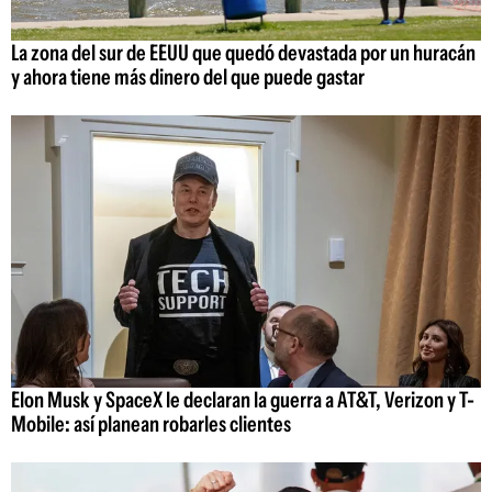
La zona del sur de EEUU que quedó devastada por un huracán
y ahora tiene más dinero del que puede gastar
Elon Musk y SpaceX le declaran la guerra a AT&T, Verizon y T-
Mobile: así planean robarles clientes