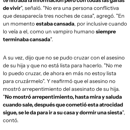
te filtraba la información pero con todas las ganas
de vivir
", señaló. "No era una persona conflictiva
que desaparecía tres noches de casa", agregó. "En
un momento
estaba cansada
, por inclusive cuando
lo veía a el, como un vampiro humano
siempre
terminaba cansada
".
A su vez, dijo que no se pudo cruzar con el asesino
de su hija y que no está lista para hacerlo. "No me
lo puedo cruzar, de ahora en más no estoy lista
para cruzármelo". Y reafirmó que el asesino no
mostró arrepentimiento del asesinato de su hija.
"
No mostró arrepentimiento, hasta mira y saluda
cuando sale, después que cometió esta atrocidad
sigue, se le da para ir a su casa y dormir una siesta
",
contó.