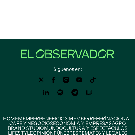
Siguenos en:
HOME
MEMBER
BENEFICIOS MEMBER
REFERÍ
NACIONAL
CAFÉ Y NEGOCIOS
ECONOMÍA Y EMPRESAS
AGRO
BRAND STUDIO
MUNDO
CULTURA Y ESPECTÁCULOS
LIFESTYLE
OPINIÓN
FÚNEBRES
REMATES Y LEGALES