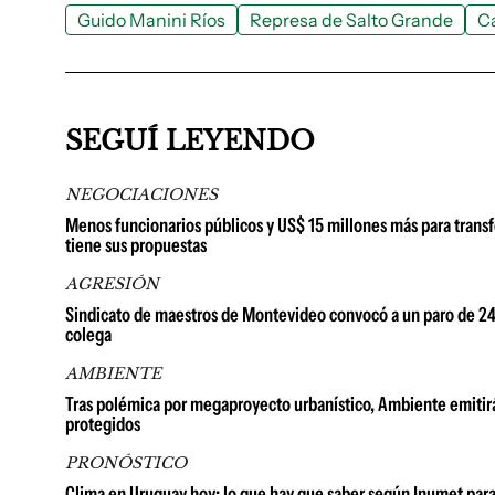
Guido Manini Ríos
Represa de Salto Grande
Ca
SEGUÍ LEYENDO
NEGOCIACIONES
Menos funcionarios públicos y US$ 15 millones más para transf
tiene sus propuestas
AGRESIÓN
Sindicato de maestros de Montevideo convocó a un paro de 24 h
colega
AMBIENTE
Tras polémica por megaproyecto urbanístico, Ambiente emitirá
protegidos
PRONÓSTICO
Clima en Uruguay hoy: lo que hay que saber según Inumet para