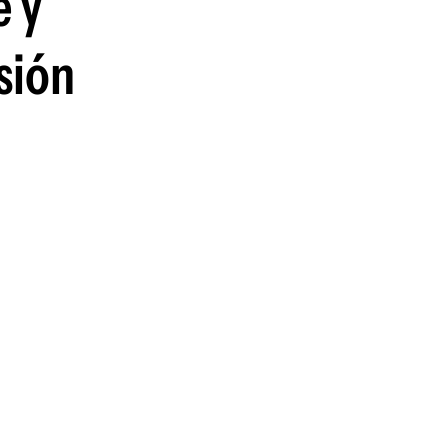
e y
sión