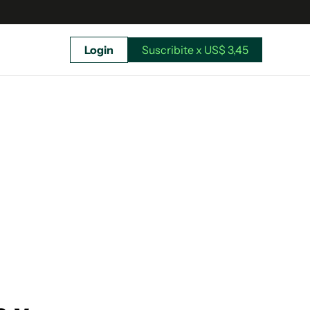
Login
Suscribite x US$ 3,45
uscríbete ahora a El Observador y elegí hasta
donde llegar.
Suscribite x US$ 3,45