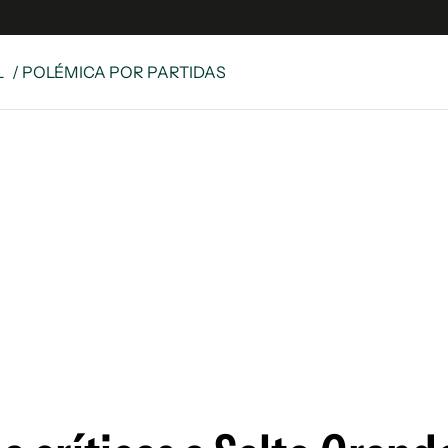
L
/ POLÉMICA POR PARTIDAS
e
S
n
es
Siguenos en:
 y Legales
es especiales
ciones
ters
ina
 Unidos