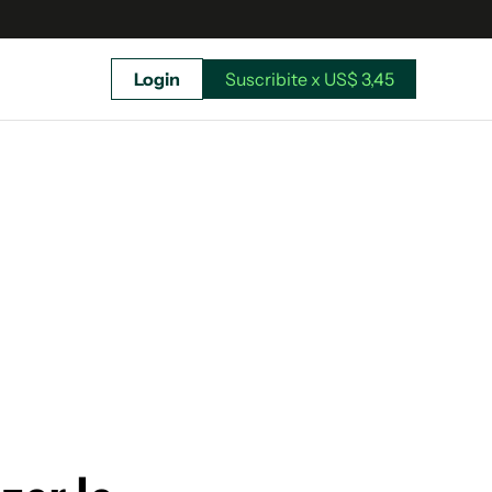
Login
Suscribite x US$ 3,45
uscríbete ahora a El Observador y elegí hasta
donde llegar.
Suscribite x US$ 3,45