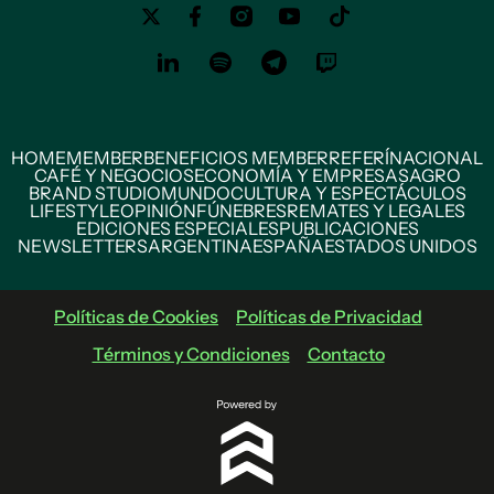
HOME
MEMBER
BENEFICIOS MEMBER
REFERÍ
NACIONAL
CAFÉ Y NEGOCIOS
ECONOMÍA Y EMPRESAS
AGRO
BRAND STUDIO
MUNDO
CULTURA Y ESPECTÁCULOS
LIFESTYLE
OPINIÓN
FÚNEBRES
REMATES Y LEGALES
EDICIONES ESPECIALES
PUBLICACIONES
NEWSLETTERS
ARGENTINA
ESPAÑA
ESTADOS UNIDOS
Políticas de Cookies
Políticas de Privacidad
Términos y Condiciones
Contacto