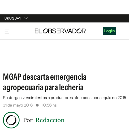
URUGUAY
URUGUAY
Login
ARGENTINA
ESPAÑA
ESTADOS UNIDOS
MGAP descarta emergencia
agropecuaria para lechería
Postergan vencimientos a productores afectados por sequía en 2015
31 de mayo 2016
10:56 hs
Por
Redacción