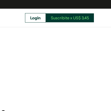
Login
Suscribite x US$ 3,45
uscríbete ahora a El Observador y elegí hasta
donde llegar.
Suscribite x US$ 3,45