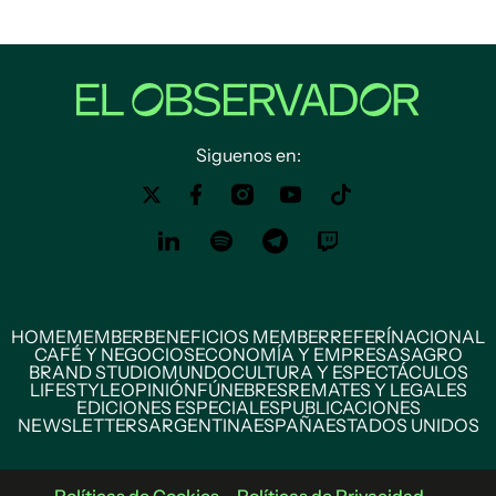
Siguenos en:
HOME
MEMBER
BENEFICIOS MEMBER
REFERÍ
NACIONAL
CAFÉ Y NEGOCIOS
ECONOMÍA Y EMPRESAS
AGRO
BRAND STUDIO
MUNDO
CULTURA Y ESPECTÁCULOS
LIFESTYLE
OPINIÓN
FÚNEBRES
REMATES Y LEGALES
EDICIONES ESPECIALES
PUBLICACIONES
NEWSLETTERS
ARGENTINA
ESPAÑA
ESTADOS UNIDOS