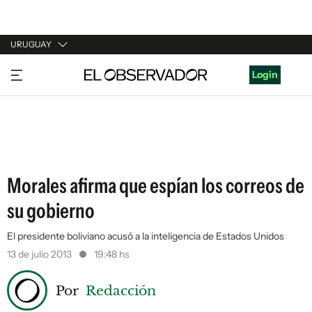
URUGUAY
URUGUAY
Login
ARGENTINA
ESPAÑA
ESTADOS UNIDOS
Morales afirma que espían los correos de
su gobierno
El presidente boliviano acusó a la inteligencia de Estados Unidos
13 de julio 2013
19:48 hs
Por
Redacción