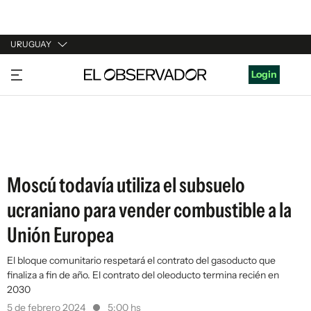
URUGUAY
URUGUAY
Login
ARGENTINA
ESPAÑA
ESTADOS UNIDOS
Moscú todavía utiliza el subsuelo
ucraniano para vender combustible a la
Unión Europea
El bloque comunitario respetará el contrato del gasoducto que
finaliza a fin de año. El contrato del oleoducto termina recién en
2030
5 de febrero 2024
5:00 hs