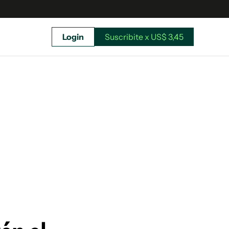
Login
Suscribite x US$ 3,45
uscríbete ahora a El Observador y elegí hasta
donde llegar.
Suscribite x US$ 3,45