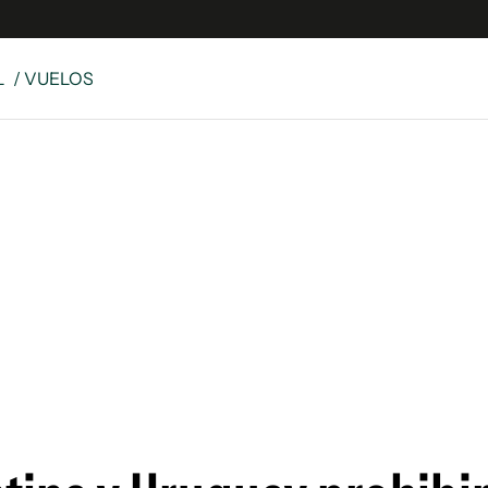
L
/ VUELOS
e
S
n
es
Siguenos en:
 y Legales
es especiales
ciones
ters
ina
 Unidos