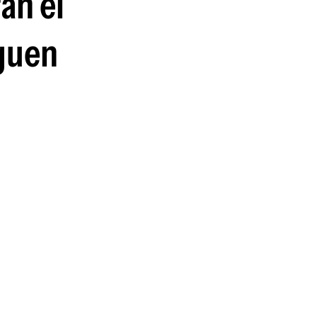
rán el
rguen