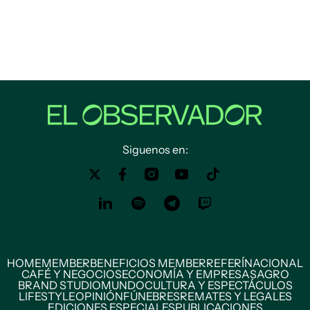
Siguenos en:
HOME
MEMBER
BENEFICIOS MEMBER
REFERÍ
NACIONAL
CAFÉ Y NEGOCIOS
ECONOMÍA Y EMPRESAS
AGRO
BRAND STUDIO
MUNDO
CULTURA Y ESPECTÁCULOS
LIFESTYLE
OPINIÓN
FÚNEBRES
REMATES Y LEGALES
EDICIONES ESPECIALES
PUBLICACIONES