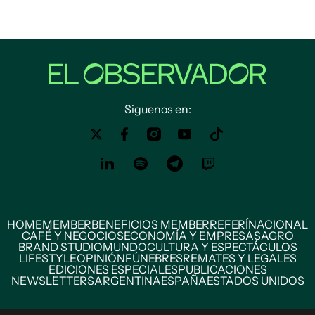
Siguenos en:
HOME
MEMBER
BENEFICIOS MEMBER
REFERÍ
NACIONAL
CAFÉ Y NEGOCIOS
ECONOMÍA Y EMPRESAS
AGRO
BRAND STUDIO
MUNDO
CULTURA Y ESPECTÁCULOS
LIFESTYLE
OPINIÓN
FÚNEBRES
REMATES Y LEGALES
EDICIONES ESPECIALES
PUBLICACIONES
NEWSLETTERS
ARGENTINA
ESPAÑA
ESTADOS UNIDOS