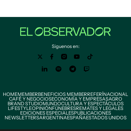
Siguenos en:
HOME
MEMBER
BENEFICIOS MEMBER
REFERÍ
NACIONAL
CAFÉ Y NEGOCIOS
ECONOMÍA Y EMPRESAS
AGRO
BRAND STUDIO
MUNDO
CULTURA Y ESPECTÁCULOS
LIFESTYLE
OPINIÓN
FÚNEBRES
REMATES Y LEGALES
EDICIONES ESPECIALES
PUBLICACIONES
NEWSLETTERS
ARGENTINA
ESPAÑA
ESTADOS UNIDOS