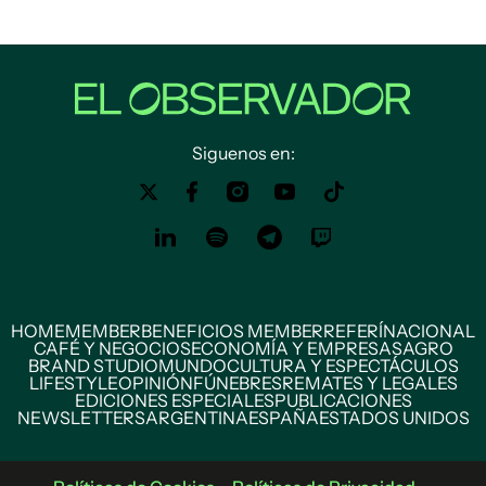
Siguenos en:
HOME
MEMBER
BENEFICIOS MEMBER
REFERÍ
NACIONAL
CAFÉ Y NEGOCIOS
ECONOMÍA Y EMPRESAS
AGRO
BRAND STUDIO
MUNDO
CULTURA Y ESPECTÁCULOS
LIFESTYLE
OPINIÓN
FÚNEBRES
REMATES Y LEGALES
EDICIONES ESPECIALES
PUBLICACIONES
NEWSLETTERS
ARGENTINA
ESPAÑA
ESTADOS UNIDOS