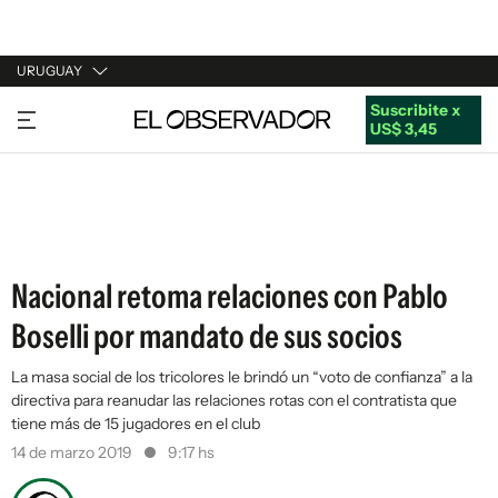
URUGUAY
Suscribite x
URUGUAY
US$ 3,45
ARGENTINA
ESPAÑA
ESTADOS UNIDOS
Nacional retoma relaciones con Pablo
Boselli por mandato de sus socios
La masa social de los tricolores le brindó un “voto de confianza” a la
directiva para reanudar las relaciones rotas con el contratista que
tiene más de 15 jugadores en el club
14 de marzo 2019
9:17 hs