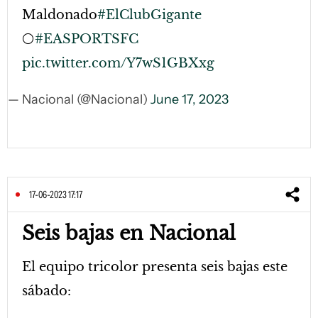
Maldonado
#ElClubGigante
⚪️
#EASPORTSFC
pic.twitter.com/Y7wS1GBXxg
— Nacional (@Nacional)
June 17, 2023
17-06-2023 17:17
Seis bajas en Nacional
El equipo tricolor presenta seis bajas este
sábado: