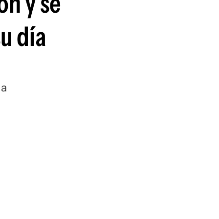
ón y se
guenos en:
u día
 a