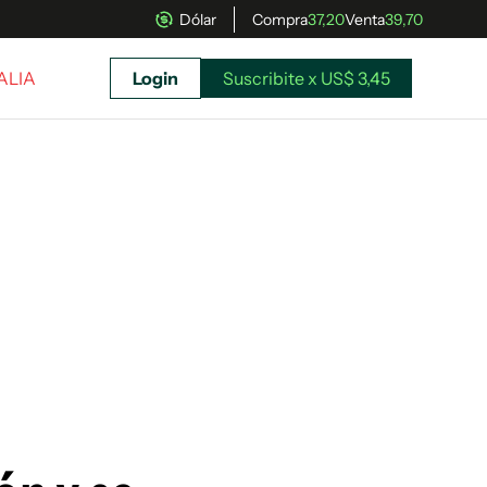
Dólar
Compra
37,20
Venta
39,70
TALIA
Login
Suscribite x US$ 3,45
uscríbete ahora a El Observador y elegí hasta
donde llegar.
Suscribite x US$ 3,45