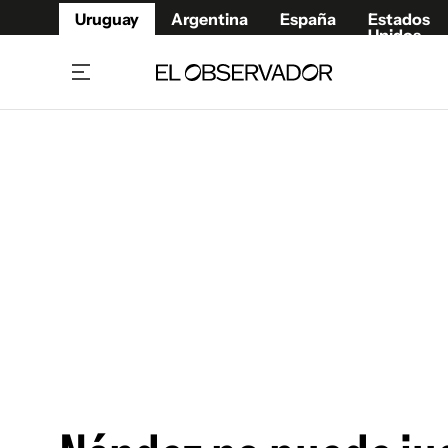
Uruguay
Argentina
España
Estados
Unidos
Home
Juegos 
Referí
Rugby
Fútbol
Básque
Mundial 2026
Tenis
Resultados Deportivos
Runnin
Fútbol internacional
Polidep
Copa Libertadores
Motor