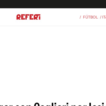
/
FÚTBOL
/ I
Olímpicos
S
tbol
g
ortivo