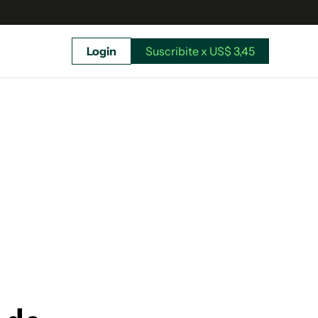
Login
Suscribite x US$ 3,45
uscríbete ahora a El Observador y elegí hasta
donde llegar.
Suscribite x US$ 3,45