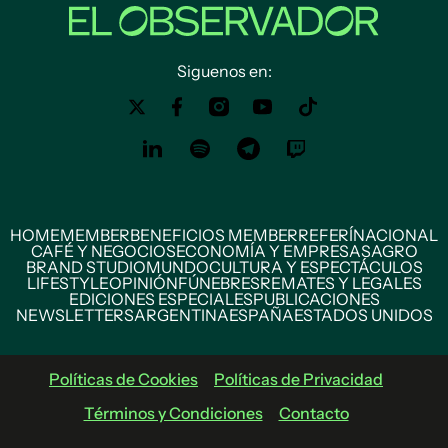
Siguenos en:
HOME
MEMBER
BENEFICIOS MEMBER
REFERÍ
NACIONAL
CAFÉ Y NEGOCIOS
ECONOMÍA Y EMPRESAS
AGRO
BRAND STUDIO
MUNDO
CULTURA Y ESPECTÁCULOS
LIFESTYLE
OPINIÓN
FÚNEBRES
REMATES Y LEGALES
EDICIONES ESPECIALES
PUBLICACIONES
NEWSLETTERS
ARGENTINA
ESPAÑA
ESTADOS UNIDOS
Políticas de Cookies
Políticas de Privacidad
Términos y Condiciones
Contacto