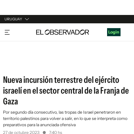
URUGUAY
URUGUAY
Login
ARGENTINA
ESPAÑA
ESTADOS UNIDOS
Nueva incursión terrestre del ejército
israelí en el sector central de la Franja de
Gaza
Por segundo día consecutivo, las tropas de Israel penetraron en
territorio palestinos para volver a salir, en lo que se interpreta como
preparativos para la anunciada ofensiva
27 de octubre 2023
7:40 hs