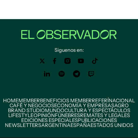
Siguenos en:
HOME
MEMBER
BENEFICIOS MEMBER
REFERÍ
NACIONAL
CAFÉ Y NEGOCIOS
ECONOMÍA Y EMPRESAS
AGRO
BRAND STUDIO
MUNDO
CULTURA Y ESPECTÁCULOS
LIFESTYLE
OPINIÓN
FÚNEBRES
REMATES Y LEGALES
EDICIONES ESPECIALES
PUBLICACIONES
NEWSLETTERS
ARGENTINA
ESPAÑA
ESTADOS UNIDOS