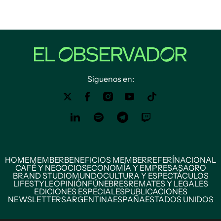
Siguenos en:
HOME
MEMBER
BENEFICIOS MEMBER
REFERÍ
NACIONAL
CAFÉ Y NEGOCIOS
ECONOMÍA Y EMPRESAS
AGRO
BRAND STUDIO
MUNDO
CULTURA Y ESPECTÁCULOS
LIFESTYLE
OPINIÓN
FÚNEBRES
REMATES Y LEGALES
EDICIONES ESPECIALES
PUBLICACIONES
NEWSLETTERS
ARGENTINA
ESPAÑA
ESTADOS UNIDOS