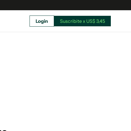
Login
Suscribite x US$ 3,45
uscríbete ahora a El Observador y elegí hasta
donde llegar.
Suscribite x US$ 3,45