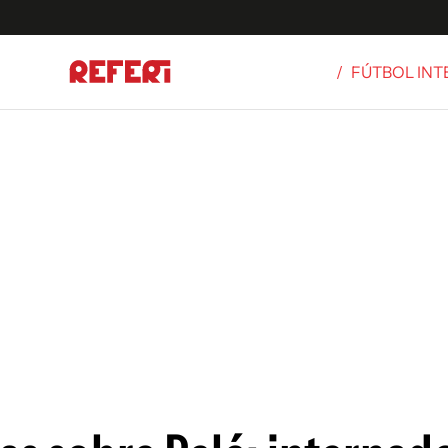
/
FÚTBOL IN
Olímpicos
S
tbol
g
ortivo