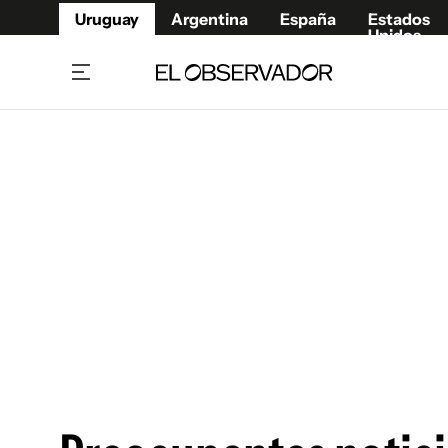
Uruguay
Argentina
España
Estados
Unidos
Home
Juegos 
Referí
Rugby
Fútbol
Básque
Mundial 2026
Tenis
Resultados Deportivos
Runnin
Fútbol internacional
Polidep
Copa Libertadores
Motor