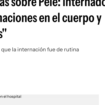
as sobre Pelé: internad
Si
maciones en el cuerpo y
s"
, que la internación fue de rutina