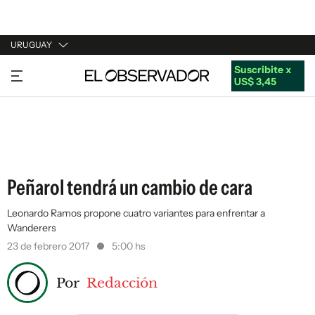
URUGUAY
Suscribite x
URUGUAY
US$ 3,45
ARGENTINA
ESPAÑA
ESTADOS UNIDOS
Peñarol tendrá un cambio de cara
Leonardo Ramos propone cuatro variantes para enfrentar a
Wanderers
23 de febrero 2017
5:00 hs
Por
Redacción