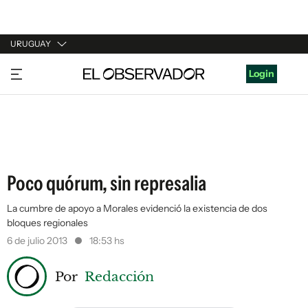
URUGUAY
URUGUAY
Login
ARGENTINA
ESPAÑA
ESTADOS UNIDOS
Poco quórum, sin represalia
La cumbre de apoyo a Morales evidenció la existencia de dos
bloques regionales
6 de julio 2013
18:53 hs
Por
Redacción