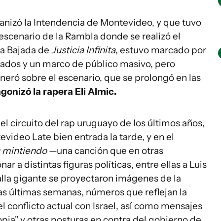
ganizó la Intendencia de Montevideo, y que tuvo
escenario de la Rambla donde se realizó el
 La Bajada de
Justicia Infinita
, estuvo marcado por
acados y un marco de público masivo, pero
eró sobre el escenario, que se prolongó en las
gonizó la rapera Eli Almic.
el circuito del rap uruguayo de los últimos años,
video Late bien entrada la tarde, y en el
s mintiendo
—una canción que en otras
 a distintas figuras políticas, entre ellas a Luis
alla gigante se proyectaron imágenes de la
las últimas semanas, números que reflejan la
l conflicto actual con Israel, así como mensajes
pia" y otras posturas en contra del gobierno de