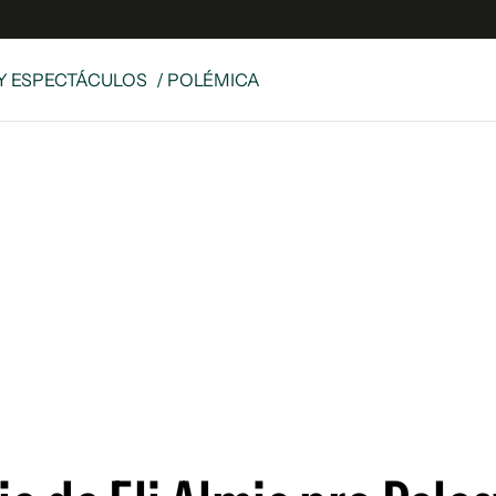
Y ESPECTÁCULOS
/ POLÉMICA
e
S
n
es
Siguenos en:
 y Legales
es especiales
ciones
ters
ina
 Unidos