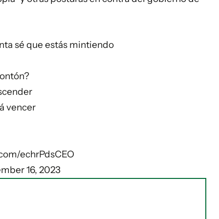
nta sé que estás mintiendo
 montón?
ascender
rá vencer
r.com/echrPdsCEO
mber 16, 2023