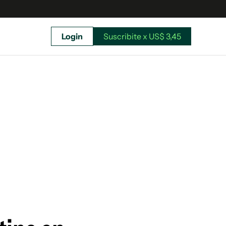
Login
Suscribite x US$ 3,45
uscríbete ahora a El Observador y elegí hasta
donde llegar.
Suscribite x US$ 3,45