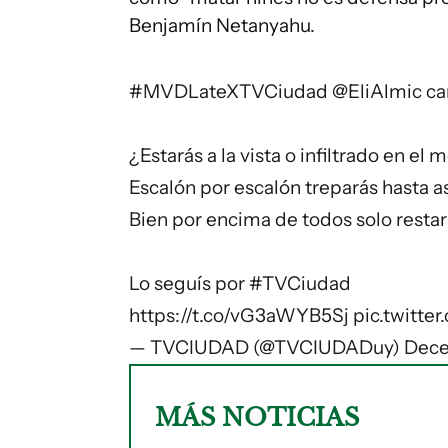
Benjamín Netanyahu.
#MVDLateXTVCiudad
@EliAlmic
ca
¿Estarás a la vista o infiltrado en el
Escalón por escalón treparás hasta 
Bien por encima de todos solo resta
Lo seguís por
#TVCiudad
https://t.co/vG3aWYB5Sj
pic.twitte
— TVCIUDAD (@TVCIUDADuy)
Dece
MÁS NOTICIAS