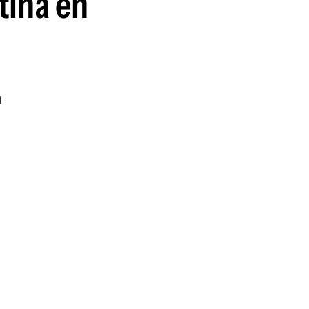
tina en
u