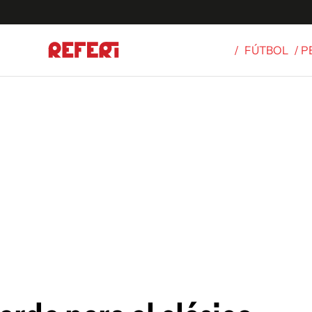
/
FÚTBOL
/ 
Olímpicos
S
tbol
g
ortivo