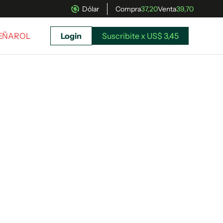
Dólar
Compra
37,20
Venta
39,70
PEÑAROL
Login
Suscribite x US$ 3,45
uscríbete ahora a El Observador y elegí hasta
donde llegar.
Suscribite x US$ 3,45