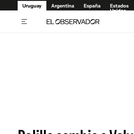
Uruguay
Argentina
España
Estados
Unidos
Home
Juegos 
Referí
Rugby
Fútbol
Básque
Mundial 2026
Tenis
Resultados Deportivos
Runnin
Fútbol internacional
Polidep
Copa Libertadores
Motor