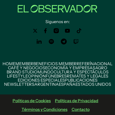
Siguenos en:
HOME
MEMBER
BENEFICIOS MEMBER
REFERÍ
NACIONAL
CAFÉ Y NEGOCIOS
ECONOMÍA Y EMPRESAS
AGRO
BRAND STUDIO
MUNDO
CULTURA Y ESPECTÁCULOS
LIFESTYLE
OPINIÓN
FÚNEBRES
REMATES Y LEGALES
EDICIONES ESPECIALES
PUBLICACIONES
NEWSLETTERS
ARGENTINA
ESPAÑA
ESTADOS UNIDOS
Políticas de Cookies
Políticas de Privacidad
Términos y Condiciones
Contacto