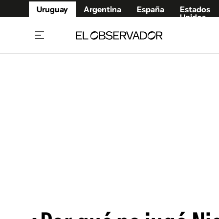
Uruguay
Argentina
España
Estados
Unidos
Home
Juegos 
Referí
Rugby
Fútbol
Básque
Mundial 2026
Tenis
Resultados Deportivos
Runnin
Fútbol internacional
Polidep
Copa Libertadores
Motor