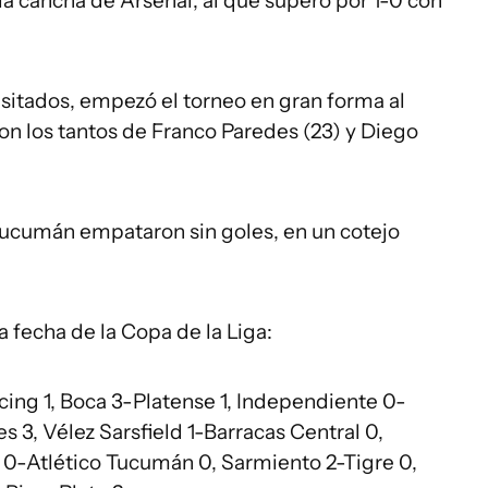
 la cancha de Arsenal, al que superó por 1-0 con
sitados, empezó el torneo en gran forma al
con los tantos de Franco Paredes (23) y Diego
Tucumán empataron sin goles, en un cotejo
a fecha de la Copa de la Liga:
cing 1, Boca 3-Platense 1, Independiente 0-
s 3, Vélez Sarsfield 1-Barracas Central 0,
al 0-Atlético Tucumán 0, Sarmiento 2-Tigre 0,