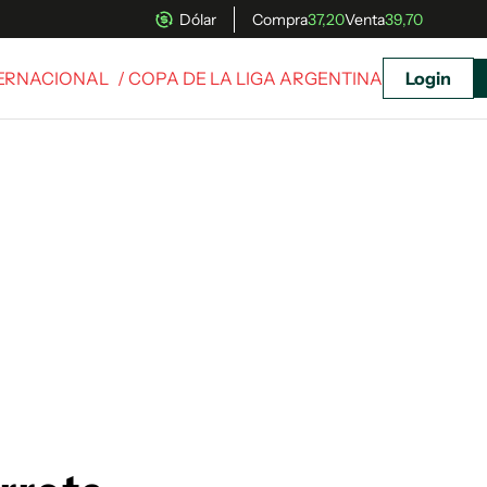
Dólar
Compra
37,20
Venta
39,70
TERNACIONAL
/ COPA DE LA LIGA ARGENTINA
Login
uscríbete ahora a El Observador y elegí hasta
donde llegar.
Suscribite x US$ 3,45