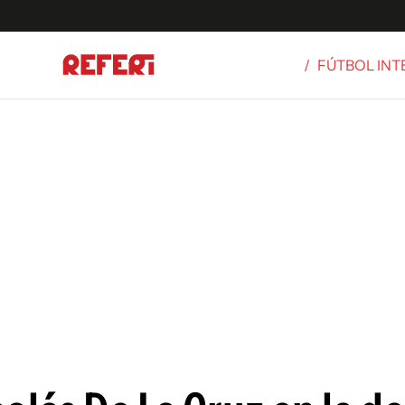
/
FÚTBOL IN
Olímpicos
S
tbol
g
ortivo